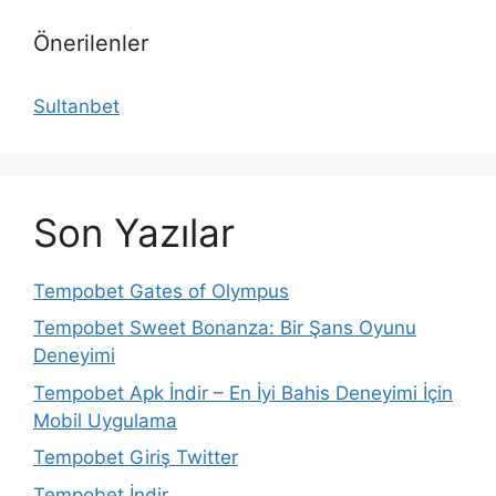
Önerilenler
Sultanbet
Son Yazılar
Tempobet Gates of Olympus
Tempobet Sweet Bonanza: Bir Şans Oyunu
Deneyimi
Tempobet Apk İndir – En İyi Bahis Deneyimi İçin
Mobil Uygulama
Tempobet Giriş Twitter
Tempobet İndir