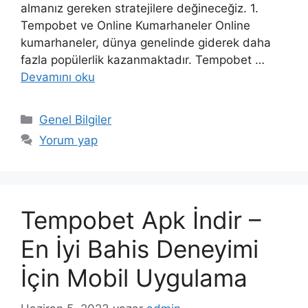
almanız gereken stratejilere değineceğiz. 1.
Tempobet ve Online Kumarhaneler Online
kumarhaneler, dünya genelinde giderek daha
fazla popülerlik kazanmaktadır. Tempobet …
Devamını oku
Kategoriler
Genel Bilgiler
Yorum yap
Tempobet Apk İndir –
En İyi Bahis Deneyimi
İçin Mobil Uygulama