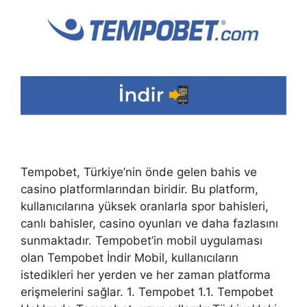
Tempobet, Türkiye’nin önde gelen bahis ve
casino platformlarından biridir. Bu platform,
kullanıcılarına yüksek oranlarla spor bahisleri,
canlı bahisler, casino oyunları ve daha fazlasını
sunmaktadır. Tempobet’in mobil uygulaması
olan Tempobet İndir Mobil, kullanıcıların
istedikleri her yerden ve her zaman platforma
erişmelerini sağlar. 1. Tempobet 1.1. Tempobet