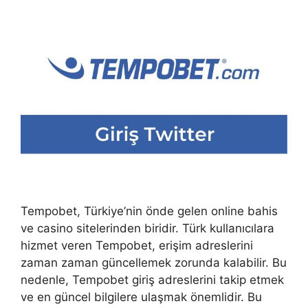
Tempobet, Türkiye’nin önde gelen online bahis
ve casino sitelerinden biridir. Türk kullanıcılara
hizmet veren Tempobet, erişim adreslerini
zaman zaman güncellemek zorunda kalabilir. Bu
nedenle, Tempobet giriş adreslerini takip etmek
ve en güncel bilgilere ulaşmak önemlidir. Bu