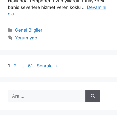
Hakkında Tempobet, uzun yıllardır Türkiye’deki
bahis severlere hizmet veren köklü …
Devamını
oku
Kategoriler
Genel Bilgiler
Yorum yap
Sayfa
Sayfa
Sayfa
1
2
…
61
Sonraki
→
için
ara