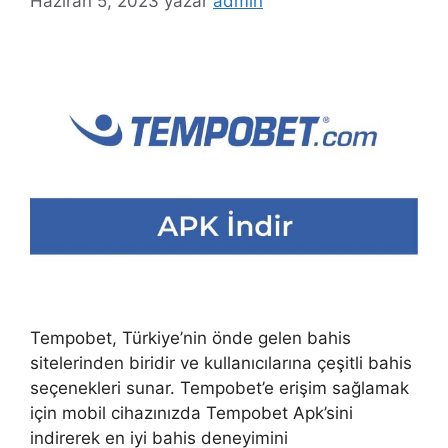
Haziran 5, 2023
yazar
admin
Tempobet, Türkiye’nin önde gelen bahis
sitelerinden biridir ve kullanıcılarına çeşitli bahis
seçenekleri sunar. Tempobet’e erişim sağlamak
için mobil cihazınızda Tempobet Apk’sini
indirerek en iyi bahis deneyimini