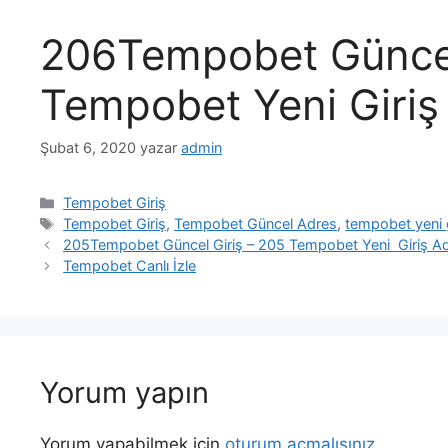
206Tempobet Güncel
Tempobet Yeni Giriş
Şubat 6, 2020
yazar
admin
Kategoriler
Tempobet Giriş
Etiketler
Tempobet Giriş
,
Tempobet Güncel Adres
,
tempobet yeni g
205Tempobet Güncel Giriş – 205 Tempobet Yeni Giriş Ad
Tempobet Canlı İzle
Yorum yapın
Yorum yapabilmek için
oturum açmalısınız
.