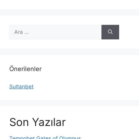
için
ara
Önerilenler
Sultanbet
Son Yazılar
Tempobet Gates of Olympus