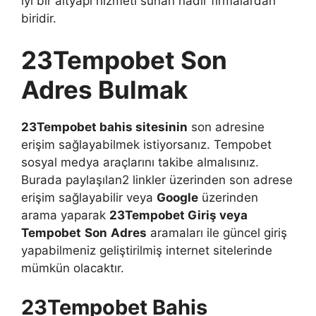
iyi bir altyapı hizmeti sunan nadir firmalardan
biridir.
23Tempobet Son
Adres Bulmak
23Tempobet bahis sitesinin
son adresine
erişim sağlayabilmek istiyorsanız. Tempobet
sosyal medya araçlarını takibe almalısınız.
Burada paylaşılan2 linkler üzerinden son adrese
erişim sağlayabilir veya
Google
üzerinden
arama yaparak
23Tempobet Giriş veya
Tempobet
Son
Adres
aramaları ile güncel giriş
yapabilmeniz geliştirilmiş internet sitelerinde
mümkün olacaktır.
23Tempobet Bahis