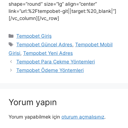
shape=”round” size=”lg” align=”center”
link=”url:%2Ftempobet-git||target:%20_blank|”]
[/vc_column][/vc_row]
Kategoriler
Tempobet Giriş
Etiketler
Tempobet Güncel Adres
,
Tempobet Mobil
Girişi
,
Tempobet Yeni Adres
Tempobet Para Çekme Yöntemleri
Tempobet Ödeme Yöntemleri
Yorum yapın
Yorum yapabilmek için
oturum açmalısınız
.