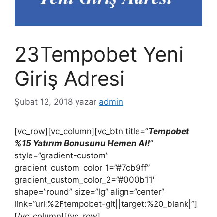
23Tempobet Yeni
Giriş Adresi
Şubat 12, 2018
yazar
admin
[vc_row][vc_column][vc_btn title=”
Tempobet
%15 Yatırım Bonusunu Hemen Al!
”
style=”gradient-custom”
gradient_custom_color_1=”#7cb9ff”
gradient_custom_color_2=”#000b11″
shape=”round” size=”lg” align=”center”
link=”url:%2Ftempobet-git||target:%20_blank|”]
[/vc_column][/vc_row]