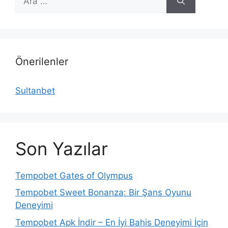
ara
Önerilenler
Sultanbet
Son Yazılar
Tempobet Gates of Olympus
Tempobet Sweet Bonanza: Bir Şans Oyunu
Deneyimi
Tempobet Apk İndir – En İyi Bahis Deneyimi İçin