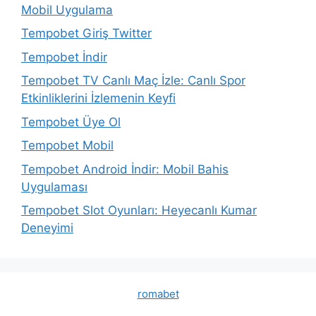
Mobil Uygulama
Tempobet Giriş Twitter
Tempobet İndir
Tempobet TV Canlı Maç İzle: Canlı Spor
Etkinliklerini İzlemenin Keyfi
Tempobet Üye Ol
Tempobet Mobil
Tempobet Android İndir: Mobil Bahis
Uygulaması
Tempobet Slot Oyunları: Heyecanlı Kumar
Deneyimi
romabet