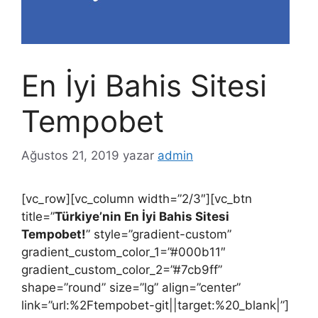
En İyi Bahis Sitesi
Tempobet
Ağustos 21, 2019
yazar
admin
[vc_row][vc_column width=”2/3″][vc_btn
title=”
Türkiye’nin En İyi Bahis Sitesi
Tempobet!
” style=”gradient-custom”
gradient_custom_color_1=”#000b11″
gradient_custom_color_2=”#7cb9ff”
shape=”round” size=”lg” align=”center”
link=”url:%2Ftempobet-git||target:%20_blank|”]