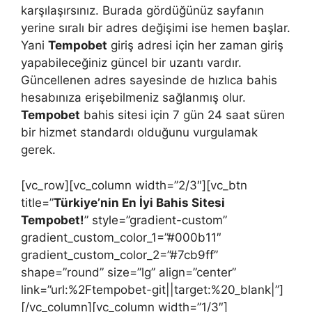
karşılaşırsınız. Burada gördüğünüz sayfanın
yerine sıralı bir adres değişimi ise hemen başlar.
Yani
Tempobet
giriş adresi için her zaman giriş
yapabileceğiniz güncel bir uzantı vardır.
Güncellenen adres sayesinde de hızlıca bahis
hesabınıza erişebilmeniz sağlanmış olur.
Tempobet
bahis sitesi için 7 gün 24 saat süren
bir hizmet standardı olduğunu vurgulamak
gerek.
[vc_row][vc_column width=”2/3″][vc_btn
title=”
Türkiye’nin En İyi Bahis Sitesi
Tempobet!
” style=”gradient-custom”
gradient_custom_color_1=”#000b11″
gradient_custom_color_2=”#7cb9ff”
shape=”round” size=”lg” align=”center”
link=”url:%2Ftempobet-git||target:%20_blank|”]
[/vc_column][vc_column width=”1/3″]