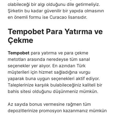
olabileceği bir algı olduğunu dile getirmeliyiz.
Şirketin bu kadar güvenilir bir yapıda olmasının
en önemli formu ise Curacao lisansıdır.
Tempobet Para Yatırma ve
Çekme
Tempobet
para yatırma ve para çekme
metotları arasında neredeyse tüm sanal
seçenekler yer alıyor. En azından Türk
müşterileri için hizmet sağladığına vurgu
yaparak buna uygun seçenekleri aktif ediyor.
Taleplerinize karşılık bulabileceğiniz kaliteli bir
bahis sitesi olduğunu düşünmeniz mümkün.
Az sayıda bonus vermesine rağmen tüm
depozitlerinize promosyon kazanmanız mümkün