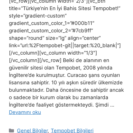
[vc_row][vc_column width=”2/3″][vc_btn
title=”Türkiye’nin En İyi Bahis Sitesi Tempobet!”
style=”gradient-custom”
gradient_custom_color_1=”#000b11″
gradient_custom_color_2=”#7cb9ff”
shape=”round” size=”lg” align=”center”
link=”url:%2Ftempobet-git||target:%20_blank|”]
[/vc_column][vc_column width=”1/3″]
[/vc_column][/vc_row] Belki de alanının en
güvenilir sitesi olan Tempobet, 2008 yılında
İngiltere’de kurulmuştur. Curacao şans oyunları
lisansına sahiptir. 10 yılı aşkın süredir ülkemizde
bulunmaktadır. Daha öncesine de sahiptir ancak
o sadece bir kurum olarak bu zamanlarda
İngiltere’de faaliyet göstermekteydi. Şimdi …
Devamını oku
Kategoriler
Genel Bilgiler
,
Tempobet Bilgileri