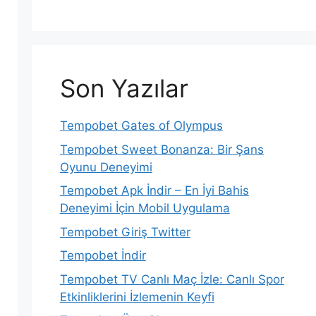
Son Yazılar
Tempobet Gates of Olympus
Tempobet Sweet Bonanza: Bir Şans
Oyunu Deneyimi
Tempobet Apk İndir – En İyi Bahis
Deneyimi İçin Mobil Uygulama
Tempobet Giriş Twitter
Tempobet İndir
Tempobet TV Canlı Maç İzle: Canlı Spor
Etkinliklerini İzlemenin Keyfi