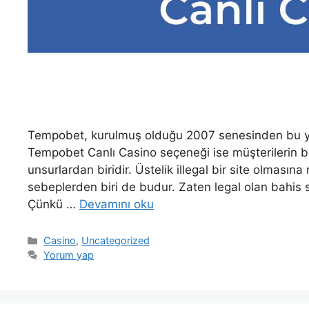
Tempobet, kurulmuş olduğu 2007 senesinden bu yan
Tempobet Canlı Casino seçeneği ise müşterilerin 
unsurlardan biridir. Üstelik illegal bir site olması
sebeplerden biri de budur. Zaten legal olan bahis
Çünkü …
Devamını oku
Kategoriler
Casino
,
Uncategorized
Yorum yap