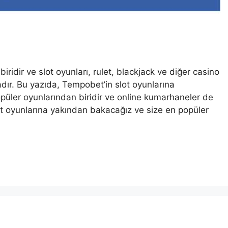
ridir ve slot oyunları, rulet, blackjack ve diğer casino
dır. Bu yazıda, Tempobet’in slot oyunlarına
püler oyunlarından biridir ve online kumarhaneler de
ot oyunlarına yakından bakacağız ve size en popüler