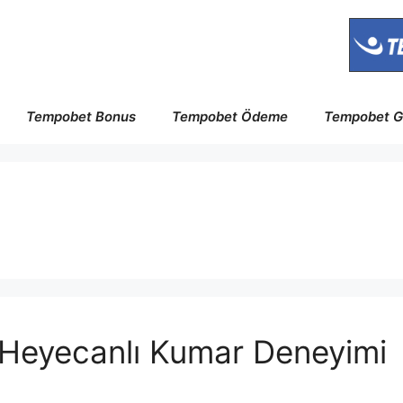
Tempobet Bonus
Tempobet Ödeme
Tempobet Gi
 Heyecanlı Kumar Deneyimi