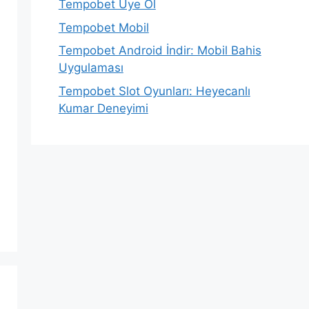
Tempobet Üye Ol
Tempobet Mobil
Tempobet Android İndir: Mobil Bahis
Uygulaması
Tempobet Slot Oyunları: Heyecanlı
Kumar Deneyimi