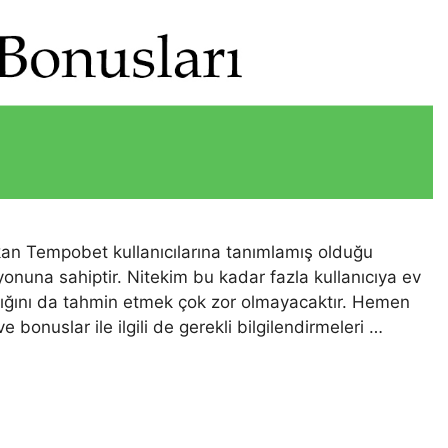
çıkan Tempobet kullanıcılarına tanımlamış olduğu
yonuna sahiptir. Nitekim bu kadar fazla kullanıcıya ev
rdığını da tahmin etmek çok zor olmayacaktır. Hemen
bonuslar ile ilgili de gerekli bilgilendirmeleri …