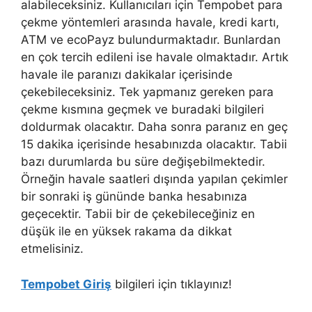
alabileceksiniz. Kullanıcıları için Tempobet para
çekme yöntemleri arasında havale, kredi kartı,
ATM ve ecoPayz bulundurmaktadır. Bunlardan
en çok tercih edileni ise havale olmaktadır. Artık
havale ile paranızı dakikalar içerisinde
çekebileceksiniz. Tek yapmanız gereken para
çekme kısmına geçmek ve buradaki bilgileri
doldurmak olacaktır. Daha sonra paranız en geç
15 dakika içerisinde hesabınızda olacaktır. Tabii
bazı durumlarda bu süre değişebilmektedir.
Örneğin havale saatleri dışında yapılan çekimler
bir sonraki iş gününde banka hesabınıza
geçecektir. Tabii bir de çekebileceğiniz en
düşük ile en yüksek rakama da dikkat
etmelisiniz.
Tempobet Giriş
bilgileri için tıklayınız!