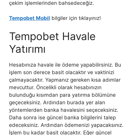
çekim işlemlerinden bahsedeceğiz.
Tempobet Mobil
bilgiler için tıklayınız!
Tempobet Havale
Yatırımı
Hesabınıza havale ile ödeme yapabilirsiniz. Bu
işlem son derece basit olacaktır ve vaktinizi
çalmayacaktır. Yapmanız gereken kısa adımlar
mevcuttur. Öncelikli olarak hesabınızın
bulunduğu kısımdan para yatırma bölümüne
geçeceksiniz. Ardından burada yer alan
yöntemlerden banka havalesini seçeceksiniz.
Daha sonra ise güncel banka bilgilerini talep
edeceksiniz. Ardından ödemenizi yapacaksınız.
İşlem bu kadar basit olacaktır. Eğer güncel