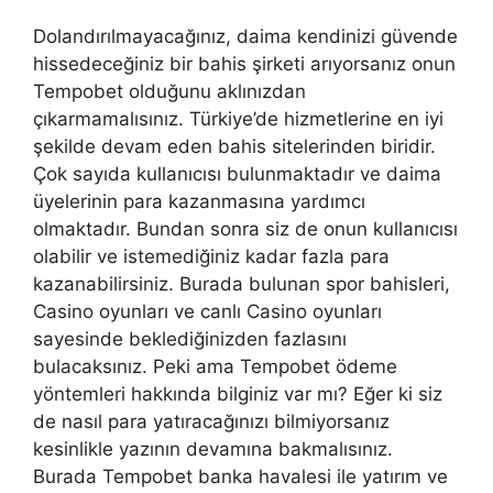
Dolandırılmayacağınız, daima kendinizi güvende
hissedeceğiniz bir bahis şirketi arıyorsanız onun
Tempobet olduğunu aklınızdan
çıkarmamalısınız. Türkiye’de hizmetlerine en iyi
şekilde devam eden bahis sitelerinden biridir.
Çok sayıda kullanıcısı bulunmaktadır ve daima
üyelerinin para kazanmasına yardımcı
olmaktadır. Bundan sonra siz de onun kullanıcısı
olabilir ve istemediğiniz kadar fazla para
kazanabilirsiniz. Burada bulunan spor bahisleri,
Casino oyunları ve canlı Casino oyunları
sayesinde beklediğinizden fazlasını
bulacaksınız. Peki ama Tempobet ödeme
yöntemleri hakkında bilginiz var mı? Eğer ki siz
de nasıl para yatıracağınızı bilmiyorsanız
kesinlikle yazının devamına bakmalısınız.
Burada Tempobet banka havalesi ile yatırım ve