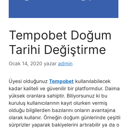
Tempobet Doğum
Tarihi Değiştirme
Ocak 14, 2020
yazar
admin
Üyesi olduğunuz
Tempobet
kullanılabilecek
kadar kaliteli ve güvenilir bir platformdur. Daima
yüksek oranlara sahiptir. Biliyorsunuz ki bu
kuruluş kullanıcılarının kayıt olurken vermiş
olduğu bilgilerden bazılarını onların avantajına
olarak kullanır. Örneğin doğum günlerinde çeşitli
sürprizler yaparak bakiyelerini artırabilir ya da o