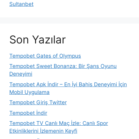
Sultanbet
Son Yazılar
Tempobet Gates of Olympus
Tempobet Sweet Bonanza: Bir Şans Oyunu
Deneyimi
Tempobet Apk İndir – En İyi Bahis Deneyimi İçin
Mobil Uygulama
Tempobet Giriş Twitter
Tempobet İndir
Tempobet TV Canlı Maç İzle: Canlı Spor
Etkinliklerini İzlemenin Keyfi