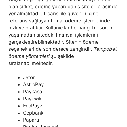
olan şirket, ödeme yapan bahis siteleri arasında
yer almaktadır. Lisansı ile güvenilirliğine
referans sağlayan firma, ödeme işlemlerinde
hızlı ve pratiktir. Kullanıcılar herhangi bir sorun
yaşamadan sitedeki finansal işlemlerini
gerçekleştirebilmektedir. Sitenin ödeme
seçenekleri de son derece zengindir.
Tempobet
ödeme yöntemleri
şu şekilde
sıralanabilmektedir.
Jeton
AstroPay
Paykasa
Paykwik
EcoPayz
Cepbank
Papara