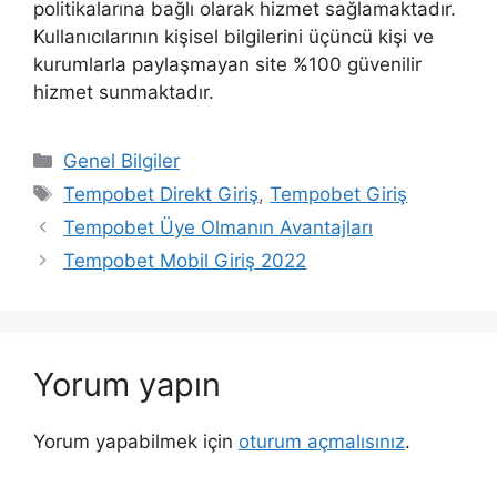
politikalarına bağlı olarak hizmet sağlamaktadır.
Kullanıcılarının kişisel bilgilerini üçüncü kişi ve
kurumlarla paylaşmayan site %100 güvenilir
hizmet sunmaktadır.
Kategoriler
Genel Bilgiler
Etiketler
Tempobet Direkt Giriş
,
Tempobet Giriş
Tempobet Üye Olmanın Avantajları
Tempobet Mobil Giriş 2022
Yorum yapın
Yorum yapabilmek için
oturum açmalısınız
.