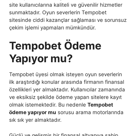
site kullanıcılarına kaliteli ve güvenilir hizmetler
sunmaktadır. Oyun severlerin Tempobet
sitesinde ciddi kazançlar sağlaması ve sorunsuz
çekim işlemi yapmaları mümkündür.
Tempobet Ödeme
Yapıyor
m
u?
Tempobet üyesi olmak isteyen oyun severlerin
ilk araştırdığı konular arasında firmanın finansal
özellikleri yer almaktadır. Kullanıcılar zamanında
ve eksiksiz şekilde ödeme yapan sitelere kayıt
olmak istemektedir. Bu nedenle
Tempobet
ödeme yapıyor mu
sorusu arama motorlarında
sık sık yer almaktadır.
Güçlü ve gelişmiş bir finansal altyapıya sahip