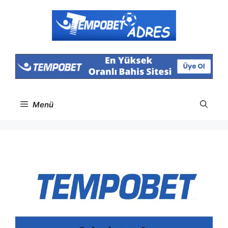
İçeriğe
atla
Menü