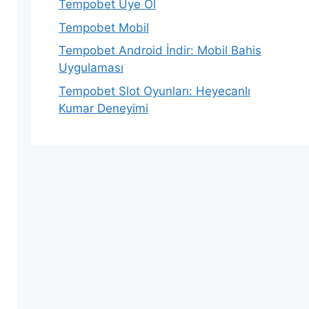
Tempobet Üye Ol
Tempobet Mobil
Tempobet Android İndir: Mobil Bahis
Uygulaması
Tempobet Slot Oyunları: Heyecanlı
Kumar Deneyimi