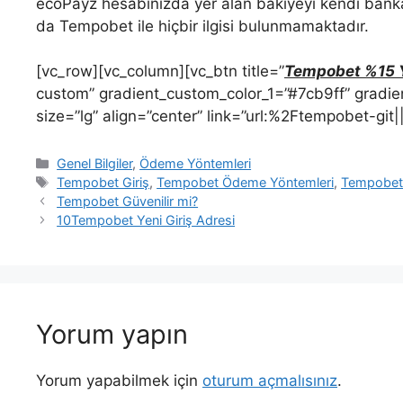
ecoPayz hesabınızda yer alan bakiyeyi kendi banka
da Tempobet ile hiçbir ilgisi bulunmamaktadır.
[vc_row][vc_column][vc_btn title=”
Tempobet %15 
custom” gradient_custom_color_1=”#7cb9ff” gradi
size=”lg” align=”center” link=”url:%2Ftempobet-git
Kategoriler
Genel Bilgiler
,
Ödeme Yöntemleri
Etiketler
Tempobet Giriş
,
Tempobet Ödeme Yöntemleri
,
Tempobet 
Tempobet Güvenilir mi?
10Tempobet Yeni Giriş Adresi
Yorum yapın
Yorum yapabilmek için
oturum açmalısınız
.