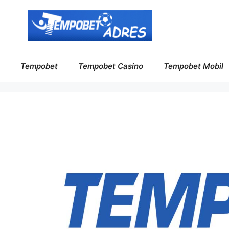
İçeriğe
atla
Tempobet
Tempobet Casino
Tempobet Mobil