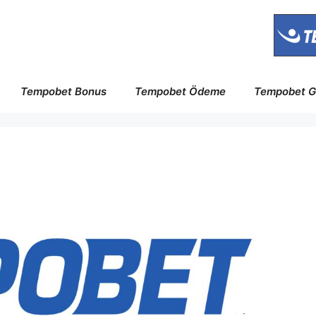
Tempobet Bonus
Tempobet Ödeme
Tempobet Gi