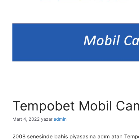
Tempobet Mobil Can
Mart 4, 2022
yazar
admin
2008 senesinde bahis piyasasına adım atan Tempob