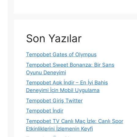
Son Yazılar
Tempobet Gates of Olympus
Tempobet Sweet Bonanza: Bir Şans
Oyunu Deneyimi
Tempobet Apk İndir – En İyi Bahis
Deneyimi İçin Mobil Uygulama
Tempobet Giriş Twitter
Tempobet İndir
Tempobet TV Canlı Maç İzle: Canlı Spor
Etkinliklerini İzlemenin Keyfi