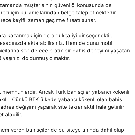
nı zamanda müşterisinin güvenliği konusunda da
ci için kullanıcılarından belge talep etmektedir.
rece keyifli zaman geçirme fırsatı sunar.
a kazanmak için de oldukça iyi bir seçenektir.
 hesabınızda aktarabilirsiniz. Hem de bunu mobil
anıcılarına son derece pratik bir bahis deneyimi yaşatan
18 yaşınızı doldurmuş olmaktır.
t memnunlardır. Ancak Türk bahisçiler yabancı kökenli
akılır. Çünkü BTK ülkede yabancı kökenli olan bahis
dres değişimi yaparak site tekrar aktif hale getirilir
 alabilir.
nem veren bahisçiler de bu siteye anında dahil olup