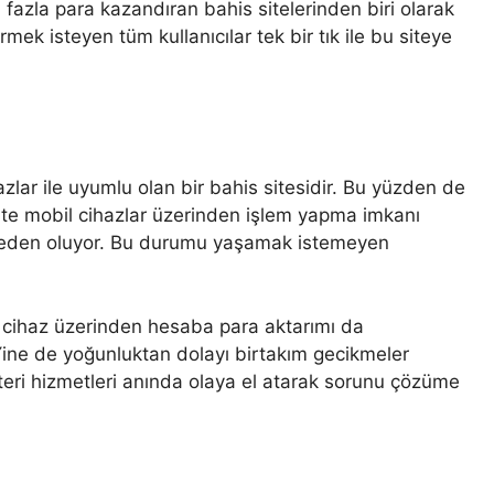
fazla para kazandıran bahis sitelerinden biri olarak
rmek isteyen tüm kullanıcılar tek bir tık ile bu siteye
zlar ile uyumlu olan bir bahis sitesidir. Bu yüzden de
ite mobil cihazlar üzerinden işlem yapma imkanı
e neden oluyor. Bu durumu yaşamak istemeyen
l cihaz üzerinden hesaba para aktarımı da
. Yine de yoğunluktan dolayı birtakım gecikmeler
üşteri hizmetleri anında olaya el atarak sorunu çözüme