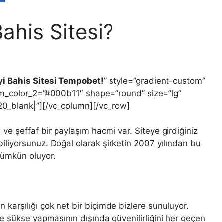
ahis Sitesi?
İyi Bahis Sitesi Tempobet!
” style=”gradient-custom”
om_color_2=”#000b11″ shape=”round” size=”lg”
%20_blank|”][/vc_column][/vc_row]
 ve şeffaf bir paylaşım hacmi var. Siteye girdiğiniz
iyorsunuz. Doğal olarak şirketin 2007 yılından bu
mümkün oluyor.
 karşılığı çok net bir biçimde bizlere sunuluyor.
e sükse yapmasının dışında güvenilirliğini her geçen