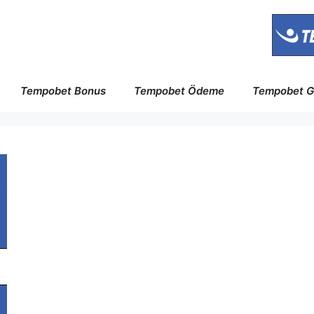
Tempobet Bonus
Tempobet Ödeme
Tempobet Gi