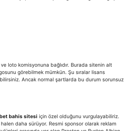
e loto komisyonuna bağlıdır. Burada sitenin alt
gosunu görebilmek mümkün. Şu sıralar lisans
bilirsiniz. Ancak normal şartlarda bu durum sorunsuz
et bahis sitesi
için özel olduğunu vurgulayabiliriz.
sı halen daha sürüyor. Resmi sponsor olarak reklam