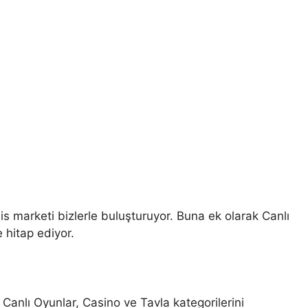
 marketi bizlerle buluşturuyor. Buna ek olarak Canlı
 hitap ediyor.
Canlı Oyunlar, Casino ve Tavla kategorilerini