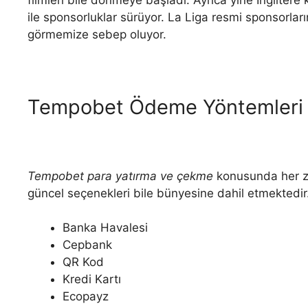
filmleri bile dönmeye başladı. Ayrıca yine İngiltere
ile sponsorluklar sürüyor. La Liga resmi sponsorları
görmemize sebep oluyor.
Tempobet Ödeme Yöntemleri
Tempobet para yatırma ve çekme
konusunda her za
güncel seçenekleri bile bünyesine dahil etmektedir
Banka Havalesi
Cepbank
QR Kod
Kredi Kartı
Ecopayz