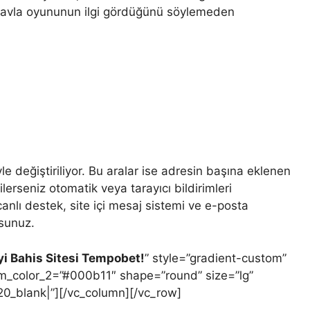
 tavla oyununun ilgi gördüğünü söylemeden
e değiştiriliyor. Bu aralar ise adresin başına eklenen
lerseniz otomatik veya tarayıcı bildirimleri
canlı destek, site içi mesaj sistemi ve e-posta
rsunuz.
İyi Bahis Sitesi Tempobet!
” style=”gradient-custom”
om_color_2=”#000b11″ shape=”round” size=”lg”
%20_blank|”][/vc_column][/vc_row]