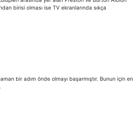
 kulüpleri arasında yer alan Preston ve Burton Albion
ndan birisi olması ise TV ekranlarında sıkça
man bir adım önde olmayı başarmıştır. Bunun için en
.