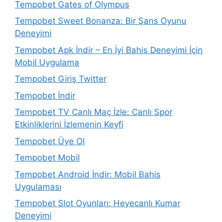
Tempobet Gates of Olympus
Tempobet Sweet Bonanza: Bir Şans Oyunu
Deneyimi
Tempobet Apk İndir – En İyi Bahis Deneyimi İçin
Mobil Uygulama
Tempobet Giriş Twitter
Tempobet İndir
Tempobet TV Canlı Maç İzle: Canlı Spor
Etkinliklerini İzlemenin Keyfi
Tempobet Üye Ol
Tempobet Mobil
Tempobet Android İndir: Mobil Bahis
Uygulaması
Tempobet Slot Oyunları: Heyecanlı Kumar
Deneyimi