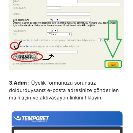
3.Adım :
Üyelik formunuzu sorunsuz
doldurduysanız e-posta adresinize gönderilen
maili açın ve aktivasayon linkini tıklayın.