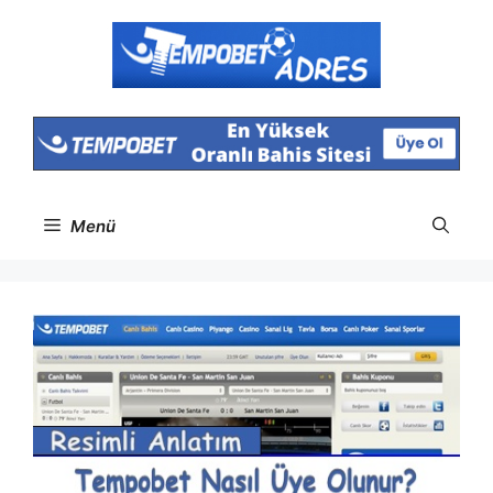
İçeriğe
atla
Menü