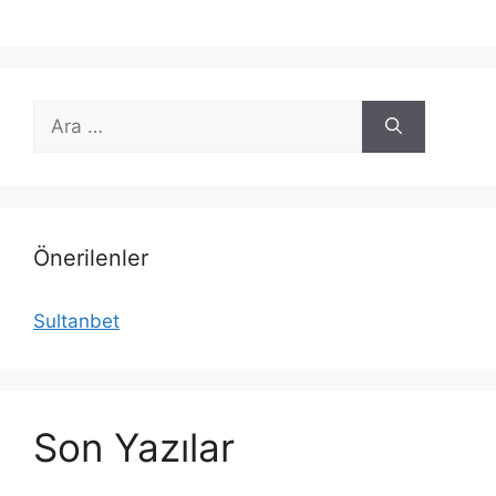
için
ara
Önerilenler
Sultanbet
Son Yazılar