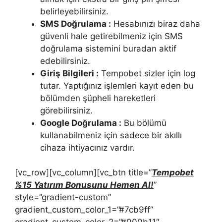
belirleyebilirsiniz.
SMS Doğrulama :
Hesabınızı biraz daha
güvenli hale getirebilmeniz için SMS
doğrulama sistemini buradan aktif
edebilirsiniz.
Giriş Bilgileri :
Tempobet sizler için log
tutar. Yaptığınız işlemleri kayıt eden bu
bölümden şüpheli hareketleri
görebilirsiniz.
Google Doğrulama :
Bu bölümü
kullanabilmeniz için sadece bir akıllı
cihaza ihtiyacınız vardır.
[vc_row][vc_column][vc_btn title=”
Tempobet
%15 Yatırım Bonusunu Hemen Al!
”
style=”gradient-custom”
gradient_custom_color_1=”#7cb9ff”